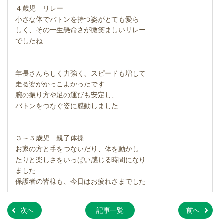
４歳児 リレー
小さな体でバトンを持つ姿がとても愛ら
しく、その一生懸命さが微笑ましいリレー
でしたね
年長さんらしく力強く、スピードも増して
走る姿がかっこよかったです
腕の振り方や足の運びも安定し、
バトンをつなぐ姿に感動しました
３～５歳児 親子体操
お家の方と手をつないだり、体を動かし
たりと楽しさをいっぱい感じる時間になり
ました
保護者の皆様も、今日はお疲れさまでした
»
»
次へ
記事一覧
前へ