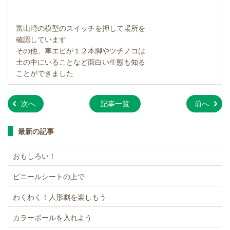
富山湾の模型のスイッチを押して場所を
確認しています
その他、車エビが１２本脚やツチノコは
土の中にいることなど面白い生態も知る
ことができました
»
»
次へ
記事一覧
前へ
最新の記事
おもしろい！
ビニールシートの上で
わくわく！人形劇を楽しもう
カラーボールを入れよう