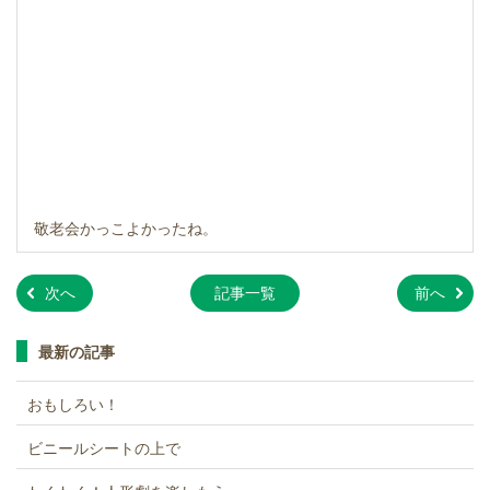
敬老会かっこよかったね。
»
»
次へ
記事一覧
前へ
最新の記事
おもしろい！
ビニールシートの上で