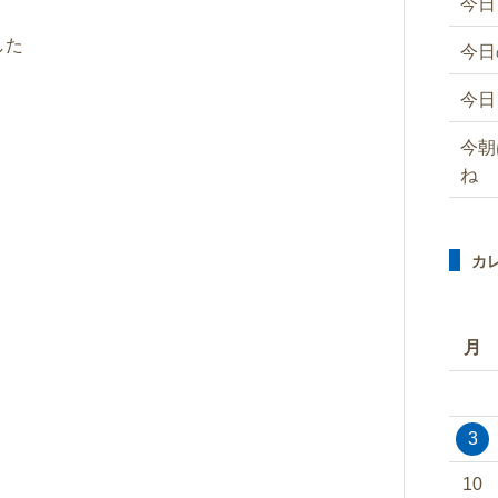
今日
した
今日
今日
今朝
ね
カ
月
3
10