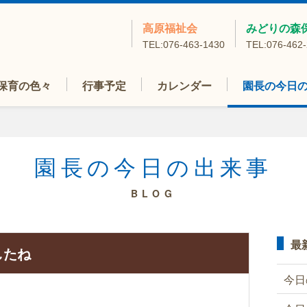
高原福祉会
みどりの森
TEL:076-463-1430
TEL:076-462
保育の色々
行事予定
カレンダー
園長の今日
園長の今日の出来事
BLOG
最
したね
今日