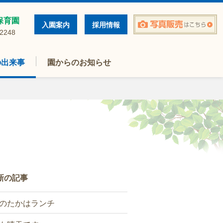
保育園
入園案内
採用情報
-2248
の出来事
園からのお知らせ
新の記事
のたかはランチ