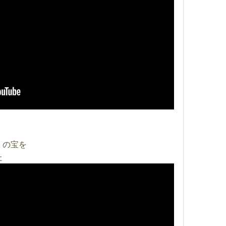
」の宝を
た