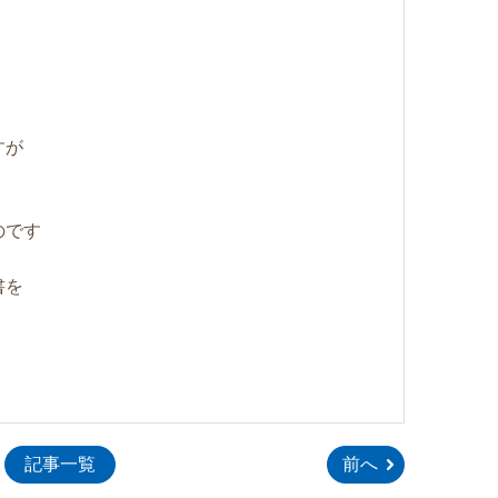
すが
のです
書を
»
»
記事一覧
前へ