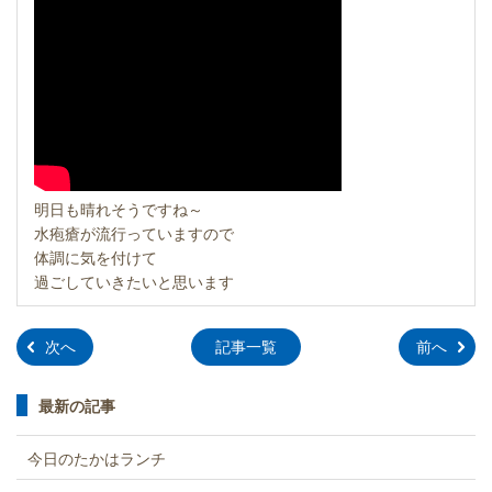
明日も晴れそうですね～
水疱瘡が流行っていますので
体調に気を付けて
過ごしていきたいと思います
»
»
次へ
記事一覧
前へ
最新の記事
今日のたかはランチ