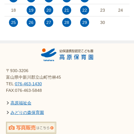
18
19
20
21
22
23
24
25
26
27
28
29
30
〒930-3206
富山県中新川郡立山町竹林45
TEL:
076-463-1430
FAX:076-463-5848
高原福祉会
みどりの森保育園