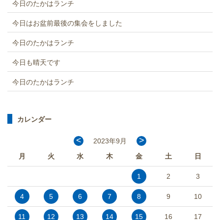
今日のたかはランチ
今日はお盆前最後の集会をしました
今日のたかはランチ
今日も晴天です
今日のたかはランチ
カレンダー
<
>
2023年9月
月
火
水
木
金
土
日
1
2
3
4
5
6
7
8
9
10
11
12
13
14
15
16
17