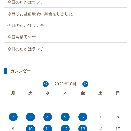
今日のたかはランチ
今日はお盆前最後の集会をしました
今日のたかはランチ
今日も晴天です
今日のたかはランチ
カレンダー
<
>
2023年10月
月
火
水
木
金
土
日
1
2
3
4
5
6
7
8
9
10
11
12
13
14
15