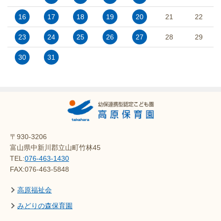
16
17
18
19
20
21
22
23
24
25
26
27
28
29
30
31
〒930-3206
富山県中新川郡立山町竹林45
TEL:
076-463-1430
FAX:076-463-5848
高原福祉会
みどりの森保育園