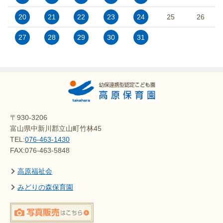
20
21
22
23
24
25
26
27
28
29
30
31
〒930-3206
富山県中新川郡立山町竹林45
TEL:
076-463-1430
FAX:076-463-5848
高原福祉会
みどりの森保育園