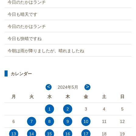
今日のたかはランチ
今日も晴天です
今日のたかはランチ
今日も快晴ですね
今朝は雨が降りましたが、晴れましたね
カレンダー
<
>
2024年5月
月
火
水
木
金
土
日
1
2
3
4
5
6
7
8
9
10
11
12
13
14
15
16
17
18
19