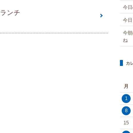
今日
はランチ
今日
今朝
ね
カ
月
1
8
15