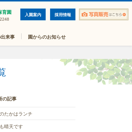
保育園
入園案内
採用情報
-2248
の出来事
園からのお知らせ
覧
新の記事
のたかはランチ
も晴天です