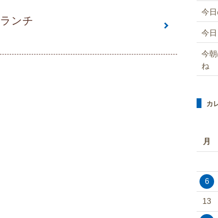
今日
はランチ
今日
今朝
ね
カ
月
6
13