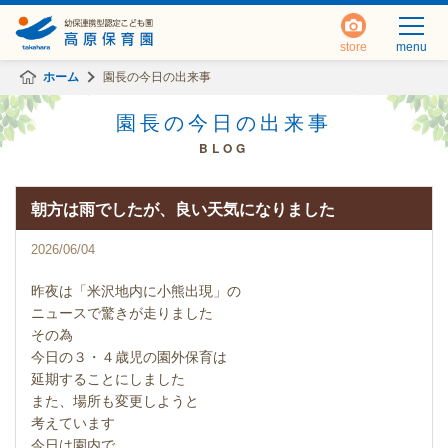
store
menu
ホーム
園長の今日の出来事
園長の今日の出来事
BLOG
朝方は雨でしたが、良い天気になりました
2026/06/04
昨夜は「米沢地内に小熊出現」の
ニュースで驚きが走りました
その為
今日の３・４歳児の園外保育は
延期することにしました
また、場所も変更しようと
考えています
今日は園内で