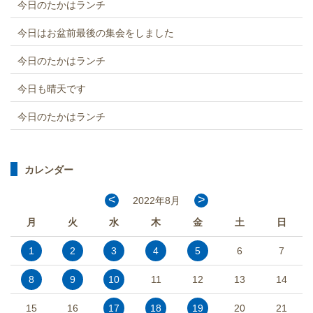
今日のたかはランチ
今日はお盆前最後の集会をしました
今日のたかはランチ
今日も晴天です
今日のたかはランチ
カレンダー
<
>
2022年8月
月
火
水
木
金
土
日
1
2
3
4
5
6
7
8
9
10
11
12
13
14
15
16
17
18
19
20
21