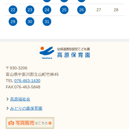
22
23
24
25
26
27
28
29
30
31
〒930-3206
富山県中新川郡立山町竹林45
TEL:
076-463-1430
FAX:076-463-5848
高原福祉会
みどりの森保育園