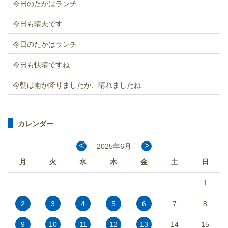
今日のたかはランチ
今日も晴天です
今日のたかはランチ
今日も快晴ですね
今朝は雨が降りましたが、晴れましたね
カレンダー
<
>
2025年6月
月
火
水
木
金
土
日
1
2
3
4
5
6
7
8
9
10
11
12
13
14
15