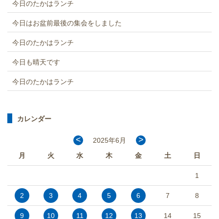
今日のたかはランチ
今日はお盆前最後の集会をしました
今日のたかはランチ
今日も晴天です
今日のたかはランチ
カレンダー
<
>
2025年6月
月
火
水
木
金
土
日
1
2
3
4
5
6
7
8
9
10
11
12
13
14
15