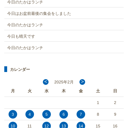
今日のたかはランチ
今日はお盆前最後の集会をしました
今日のたかはランチ
今日も晴天です
今日のたかはランチ
カレンダー
<
>
2025年2月
月
火
水
木
金
土
日
1
2
3
4
5
6
7
8
9
10
11
12
13
14
15
16