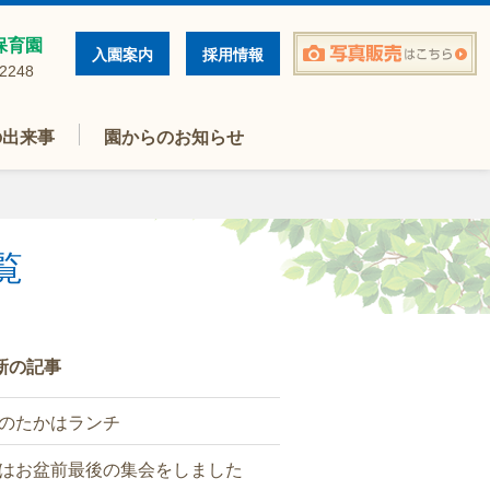
保育園
入園案内
採用情報
-2248
の出来事
園からのお知らせ
覧
新の記事
のたかはランチ
はお盆前最後の集会をしました