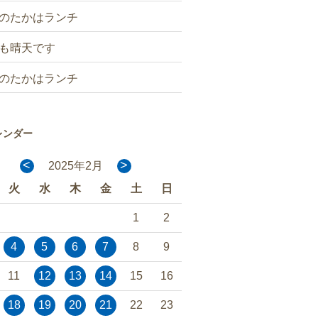
のたかはランチ
も晴天です
のたかはランチ
レンダー
<
>
2025年2月
火
水
木
金
土
日
1
2
4
5
6
7
8
9
11
12
13
14
15
16
18
19
20
21
22
23