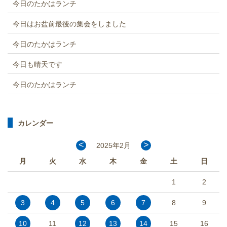
今日のたかはランチ
今日はお盆前最後の集会をしました
今日のたかはランチ
今日も晴天です
今日のたかはランチ
カレンダー
<
>
2025年2月
月
火
水
木
金
土
日
1
2
3
4
5
6
7
8
9
10
11
12
13
14
15
16