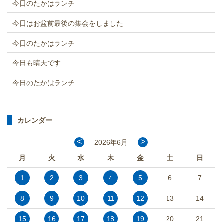
今日のたかはランチ
今日はお盆前最後の集会をしました
今日のたかはランチ
今日も晴天です
今日のたかはランチ
カレンダー
<
>
2026年6月
月
火
水
木
金
土
日
1
2
3
4
5
6
7
8
9
10
11
12
13
14
15
16
17
18
19
20
21