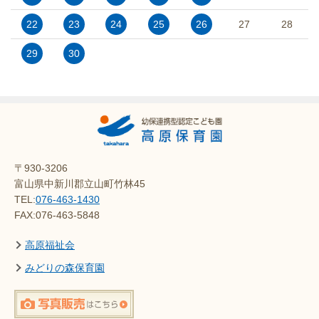
22
23
24
25
26
27
28
29
30
〒930-3206
富山県中新川郡立山町竹林45
TEL:
076-463-1430
FAX:076-463-5848
高原福祉会
みどりの森保育園